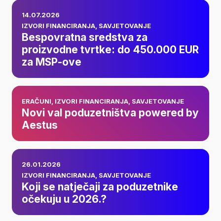
Bespovratna
14.07.2026
sredstva za
IZVORI FINANCIRANJA
,
SAVJETOVANJE
Bespovratna sredstva za
proizvodne tvrtke:
proizvodne tvrtke: do 450.000 EUR
za MSP-ove
do 450.000 EUR za
MSP-ove
Novi val
ERAČUNI
,
IZVORI FINANCIRANJA
,
SAVJETOVANJE
poduzetništva
Novi val poduzetništva powered by
Aestus
powered by Aestus
Koji se natječaji za
26.01.2026
poduzetnike
IZVORI FINANCIRANJA
,
SAVJETOVANJE
Koji se natječaji za poduzetnike
očekuju u 2026.?
očekuju u 2026.?