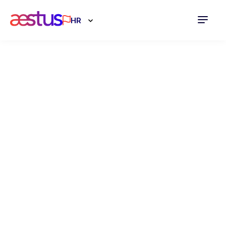
HR
Potpora
poduzećima
Istarske
županije
02.12.2024