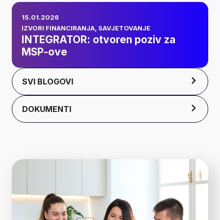
INTEGRATOR:
15.01.2026
otvoren poziv za
IZVORI FINANCIRANJA
,
SAVJETOVANJE
INTEGRATOR: otvoren poziv za
MSP-ove
MSP-ove
SVI BLOGOVI
DOKUMENTI