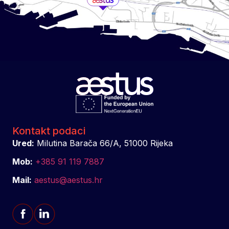
Kontakt podaci
Ured:
Milutina Barača 66/A, 51000 Rijeka
Mob:
+385 91 119 7887
Mail:
aestus@aestus.hr