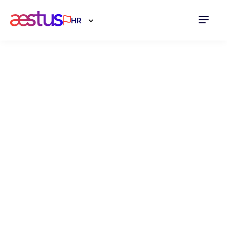
HR
Kako pripremiti
tvrtku za
prodaju?
17.03.2025
SAVJETOVANJE