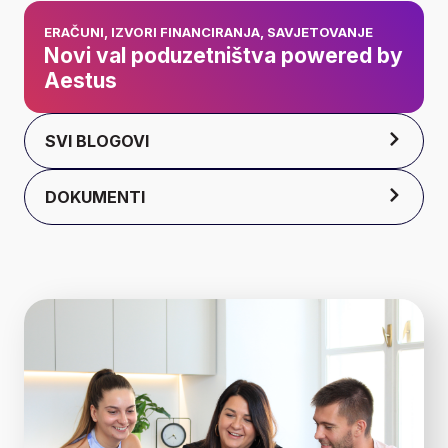
Novi val
ERAČUNI
,
IZVORI FINANCIRANJA
,
SAVJETOVANJE
poduzetništva
Novi val poduzetništva powered by
Aestus
powered by Aestus
SVI BLOGOVI
DOKUMENTI