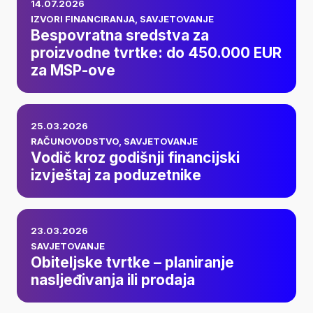
14.07.2026
sredstva za
IZVORI FINANCIRANJA
,
SAVJETOVANJE
Bespovratna sredstva za
proizvodne tvrtke:
proizvodne tvrtke: do 450.000 EUR
za MSP-ove
do 450.000 EUR za
MSP-ove
Vodič kroz godišnji
25.03.2026
financijski izvještaj
RAČUNOVODSTVO
,
SAVJETOVANJE
Vodič kroz godišnji financijski
za poduzetnike
izvještaj za poduzetnike
Obiteljske tvrtke –
23.03.2026
planiranje
SAVJETOVANJE
Obiteljske tvrtke – planiranje
nasljeđivanja ili
nasljeđivanja ili prodaja
prodaja