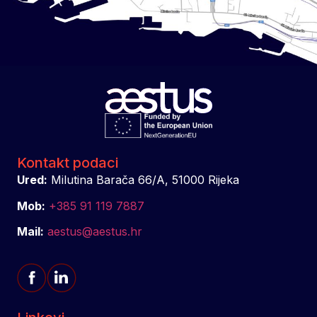
Kontakt podaci
Ured:
Milutina Barača 66/A, 51000 Rijeka
Mob:
+385 91 119 7887
Mail:
aestus@aestus.hr