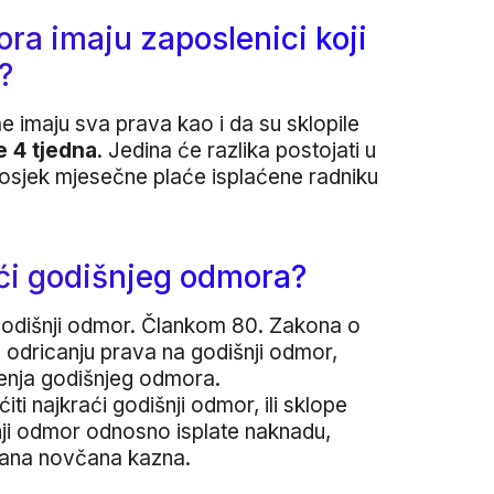
ra imaju zaposlenici koji
?
 imaju sva prava kao i da su sklopile
e 4 tjedna
. Jedina će razlika postojati u
 prosjek mjesečne plaće isplaćene radniku
eći godišnjeg odmora?
godišnji odmor. Člankom 80. Zakona o
 odricanju prava na godišnji odmor,
tenja godišnjeg odmora.
 najkraći godišnji odmor, ili sklope
ji odmor odnosno isplate naknadu,
isana novčana kazna.