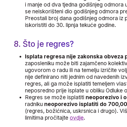
i manje od dva tjedna godišnjeg odmora u
se neiskorišteni dio godišnjeg odmora pre
Preostali broj dana godišnjeg odmora iz
iskoristiti do 30. lipnja tekuće godine.
8. Što je regres?
Isplata regresa nije zakonska obveza
zaposleniku može biti zajamčeno kolekti
ugovorom o radu ili na temelju izričite v
nije definirano niti jednim od navedenih i
regres, ali ga može isplatiti temeljem vlas
neposredno prije isplate u obliku Odluke o
Regres se može isplatiti
neoporezivo i 
radniku
neoporezivo isplatiti do 700,0
(regres, božićnica, uskrsnica i drugo). V
limitima pročitajte
ovdje
.