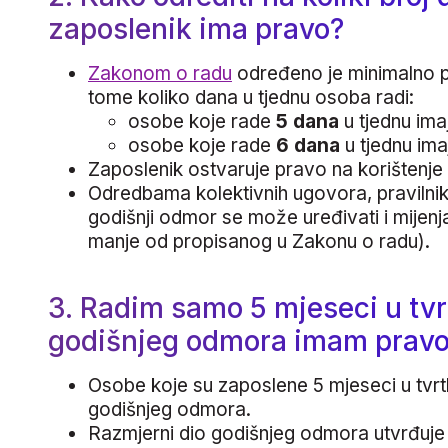
zaposlenik ima pravo?
Zakonom o radu
određeno je minimalno p
tome koliko dana u tjednu osoba radi:
osobe koje rade
5 dana
u tjednu ima
osobe koje rade
6 dana
u tjednu im
Zaposlenik ostvaruje pravo na korištenj
Odredbama kolektivnih ugovora, pravilnik
godišnji odmor se može uređivati i mijenja
manje od propisanog u Zakonu o radu).
3. Radim samo 5 mjeseci u tvrt
godišnjeg odmora imam prav
Osobe koje su zaposlene 5 mjeseci u tvrtk
godišnjeg odmora.
Razmjerni dio godišnjeg odmora utvrđuje 