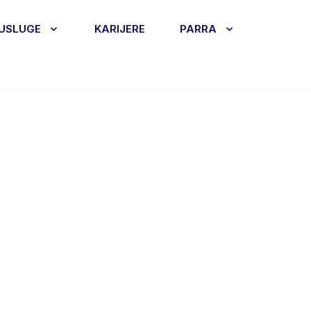
USLUGE
KARIJERE
PARRA
h pitanja o
 odmoru