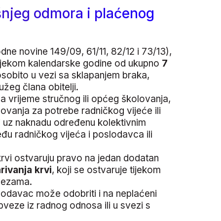
išnjeg odmora i plaćenog
ne novine 149/09, 61/11, 82/12 i 73/13),
ijekom kalendarske godine od ukupno
7
sobito u vezi sa sklapanjem braka,
žeg člana obitelji.
a vrijeme stručnog ili općeg školovanja,
ovanja za potrebe radničkog vijeće ili
u i uz naknadu određenu kolektivnim
 radničkog vijeća i poslodavca ili
krvi ostvaruju pravo na jedan dodatan
rivanja krvi
, koji se ostvaruje tijekom
vezama.
odavac može odobriti i na neplaćeni
bveze iz radnog odnosa ili u svezi s