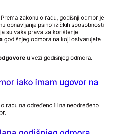
 Prema zakonu o radu, godišnji odmor je
u obnavljanja psihofizičkih sposobnosti
oja su vaša prava za korištenje
a
godišnjeg odmora na koji ostvarujete
i odgovore
u vezi godišnjeg odmora.
odmor iako imam ugovor na
r o radu na određeno ili na neodređeno
or.
j dana godišnjeg odmora