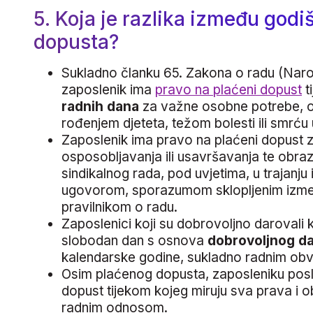
5. Koja je razlika između god
dopusta?
Sukladno članku 65. Zakona o radu (Narod
zaposlenik ima
pravo na plaćeni dopust
t
radnih dana
za važne osobne potrebe, o
rođenjem djeteta, težom bolesti ili smrću u
Zaposlenik ima pravo na plaćeni dopust z
osposobljavanja ili usavršavanja te obraz
sindikalnog rada, pod uvjetima, u trajanj
ugovorom, sporazumom sklopljenim između
pravilnikom o radu.
Zaposlenici koji su dobrovoljno darovali 
slobodan dan s osnova
dobrovoljnog da
kalendarske godine, sukladno radnim ob
Osim plaćenog dopusta, zaposleniku posl
dopust tijekom kojeg miruju sva prava i o
radnim odnosom.