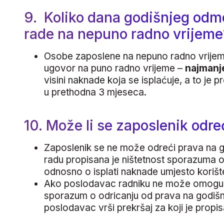
9. Koliko dana godišnjeg odmo
rade na nepuno radno vrijeme
Osobe zaposlene na nepuno radno vrijeme
ugovor na puno radno vrijeme –
najmanj
visini naknade koja se isplaćuje, a to je
u prethodna 3 mjeseca.
10. Može li se zaposlenik odr
Zaposlenik se ne može odreći prava na 
radu propisana je ništetnost sporazuma o
odnosno o isplati naknade umjesto koriš
Ako poslodavac radniku ne može omogućiti
sporazum o odricanju od prava na godišn
poslodavac vrši prekršaj za koji je prop