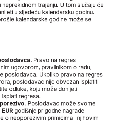
 neprekidnom trajanju. U tom slučaju će
nijeti u sljedeću kalendarsku godinu.
 prošle kalendarske godine može se
 poslodavca.
Pravo na regres
vnim ugovorom, pravilnikom o radu,
olje poslodavca. Ukoliko pravo na regres
zvora, poslodavac nije obvezan isplatiti
tite odluke, koju može donijeti
 isplati regresa.
oporezivo
. Poslodavac može svome
0 EUR
godišnje prigodne nagrade
iše o neoporezivim primicima i njihovim