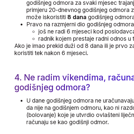
godišnjeg odmora za svaki mjesec trajanj
primjeru 20-dnevnog godišnjeg odmora z
može iskoristiti
8 dana
godišnjeg odmora
Pravo na razmjerni dio godišnjeg odmora 
još ne radi 6 mjeseci kod poslodavca 
radnik kojem prestaje radni odnos u ti
Ako je imao prekid duži od 8 dana ili je prvo 
koristiti tek nakon 6 mjeseci.
4. Ne radim vikendima, računaj
godišnjeg odmora?
U dane godišnjeg odmora ne uračunavaju s
da nije na godišnjem odmoru, kao ni raz
(bolovanje) koje je utvrdio ovlašteni liječn
računaju se kao godišnji odmor.