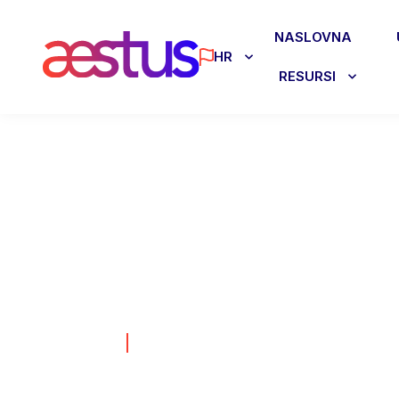
NASLOVNA
HR
RESURSI
10 najčešći
godišnjem
23.04.2026
RAČUNOVODSTVO