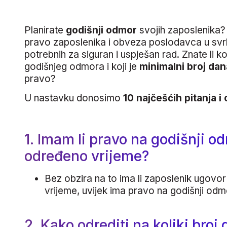
Planirate
godišnji odmor
svojih zaposlenika?
pravo zaposlenika i obveza poslodavca u svrh
potrebnih za siguran i uspješan rad. Znate li k
godišnjeg odmora i koji je
minimalni broj dan
pravo?
U nastavku donosimo
10 najčešćih pitanja 
1. Imam li pravo na godišnji 
određeno vrijeme?
Bez obzira na to ima li zaposlenik ugovo
vrijeme, uvijek ima pravo na godišnji odm
2. Kako odrediti na koliki bro