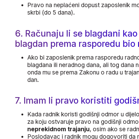
Pravo na neplaćeni dopust zaposlenik mo
skrbi (do 5 dana).
6. Računaju li se blagdani kao 
blagdan prema rasporedu bio 
Ako bi zaposlenik prema rasporedu radno
blagdana ili neradnog dana, ali tog dana n
onda mu se prema Zakonu o radu u trajan
dan.
7. Imam li pravo koristiti godi
Kada radnik koristi godišnji odmor u dij
za koju ostvaruje pravo na godišnji odmor 
neprekidnom trajanju
, osim ako se rad
Poslodavac i radnik mogu dogovoriti da r