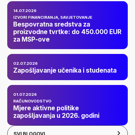
Bespovratna
14.07.2026
sredstva za
IZVORI FINANCIRANJA
,
SAVJETOVANJE
Bespovratna sredstva za
proizvodne tvrtke:
proizvodne tvrtke: do 450.000 EUR
za MSP-ove
do 450.000 EUR za
MSP-ove
Zapošljavanje
02.07.2026
učenika i studenata
Zapošljavanje učenika i studenata
Mjere aktivne
01.07.2026
politike
RAČUNOVODSTVO
Mjere aktivne politike
zapošljavanja u
zapošljavanja u 2026. godini
2026. godini
SVI BLOGOVI