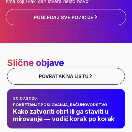
tima koji svaki dan stvara nešto novo!
POGLEDAJ SVE POZICIJE
Slične objave
POVRATAK NA LISTU
Kako zatvoriti obrt ili
30.07.2026
ga staviti u
POKRETANJE POSLOVANJA
,
RAČUNOVODSTVO
Kako zatvoriti obrt ili ga staviti u
mirovanje — vodič
mirovanje — vodič korak po korak
korak po korak