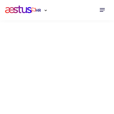
HR
Investicijski
zajam za
poduzetnike
02.12.2024