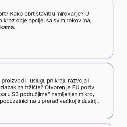
 u mirovanje — vodič
brt? Kako obrt staviti u mirovanje? U
o kroz obje opcije, sa svim rokovima,
mkama.
odne tvrtke: do
proizvod ili uslugu pri kraju razvoja i
zlazak na tržište? Otvoren je EU poziv
esa u S3 područjima" namijenjen mikro,
 poduzetnicima u prerađivačkoj industriji.