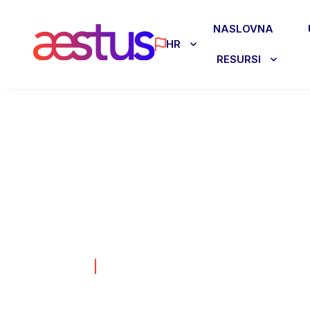
NASLOVNA
HR
RESURSI
Koliko košta
poduzetni
02.12.2024