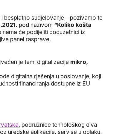
 i besplatno sudjelovanje – pozivamo te
3.2021.
pod nazivom
“Koliko košta
 nama će podijeliti poduzetnici iz
jive panel rasprave.
ećen je temi digitalizacije
mikro,
de digitalna rješenja u poslovanje, koji
gućnosti financiranja dostupne iz EU
rvatska
, podružnice tehnološkog diva
oz uredske aplikacije, servise u oblaku,