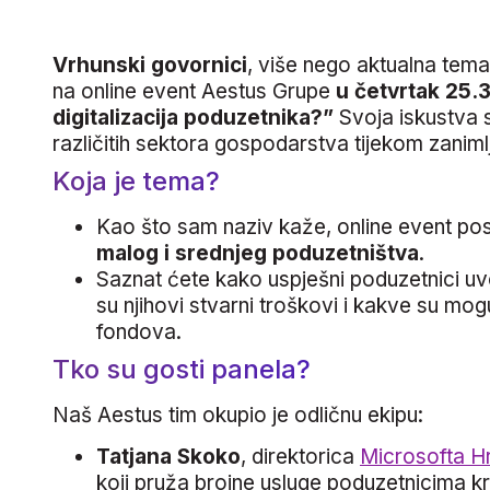
Vrhunski govornici
, više nego aktualna tema
na online event Aestus Grupe
u četvrtak 25.
digitalizacija poduzetnika?”
Svoja iskustva s
različitih sektora gospodarstva tijekom zaniml
Koja je tema?
Kao što sam naziv kaže, online event posv
malog i srednjeg poduzetništva
.
Saznat ćete kako uspješni poduzetnici uvo
su njihovi stvarni troškovi i kakve su mo
fondova.
Tko su gosti panela?
Naš Aestus tim okupio je odličnu ekipu:
Tatjana Skoko
, direktorica
Microsofta H
koji pruža brojne usluge poduzetnicima kr