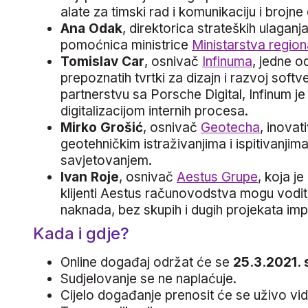
alate za timski rad i komunikaciju i brojne
Ana Odak
, direktorica strateških ulaganja
pomoćnica ministrice
Ministarstva region
Tomislav Car
, osnivač
Infinuma
, jedne 
prepoznatih tvrtki za dizajn i razvoj sof
partnerstvu sa Porsche Digital, Infinum 
digitalizacijom internih procesa.
Mirko Grošić
, osnivač
Geotecha
, inovat
geotehničkim istraživanjima i ispitivanjim
savjetovanjem.
Ivan Roje
, osnivač
Aestus Grupe
, koja j
klijenti Aestus računovodstva mogu vodit
naknada, bez skupih i dugih projekata imp
Kada i gdje?
Online događaj održat će se
25.3.2021. 
Sudjelovanje se ne naplaćuje.
Cijelo događanje prenosit će se uživo v