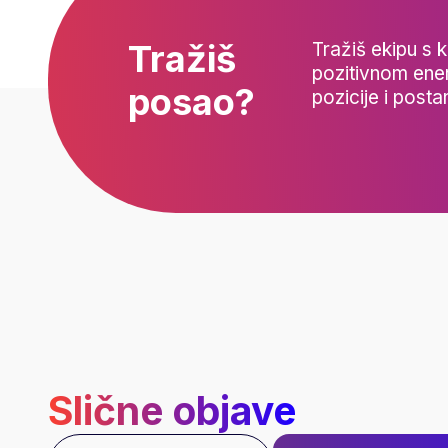
Tražiš
Tražiš ekipu s k
pozitivnom ener
posao?
pozicije i posta
Slične objave