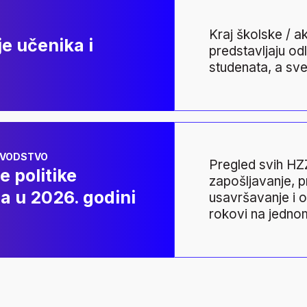
vanje učenika i studena
Kraj školske / a
e učenika i
predstavljaju odl
studenata, a sve
ivne politike zapošljav
VODSTVO
Pregled svih HZ
e politike
zapošljavanje, p
a u 2026. godini
usavršavanje i oč
rokovi na jedno