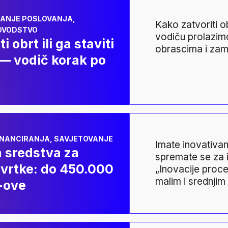
oriti obrt ili ga staviti
 korak
ANJE POSLOVANJA
,
Kako zatvoriti o
OVODSTVO
vodiču prolazim
i obrt ili ga staviti
obrascima i za
 — vodič korak po
tna sredstva za proizv
 EUR za MSP-ove
FINANCIRANJA
,
SAVJETOVANJE
Imate inovativan 
 sredstva za
spremate se za i
tvrtke: do 450.000
„Inovacije proc
malim i srednjim
-ove