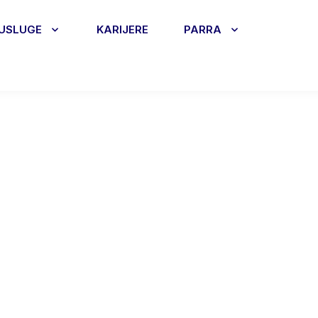
USLUGE
KARIJERE
PARRA
 digitalizaci
ka?