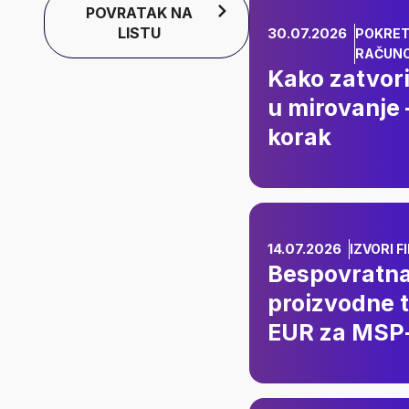
Kako zatv
POVRATAK NA
korak po
LISTU
30.07.2026
POKRET
RAČUN
Kako zatvorit
u mirovanje
korak
Bespovra
450.000
14.07.2026
IZVORI 
Bespovratna
proizvodne 
EUR za MSP