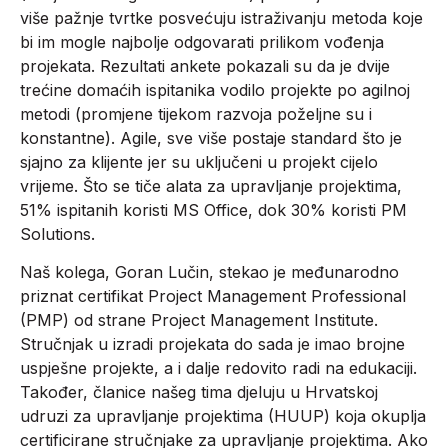
više pažnje tvrtke posvećuju istraživanju metoda koje
bi im mogle najbolje odgovarati prilikom vođenja
projekata. Rezultati ankete pokazali su da je dvije
trećine domaćih ispitanika vodilo projekte po agilnoj
metodi (promjene tijekom razvoja poželjne su i
konstantne). Agile, sve više postaje standard što je
sjajno za klijente jer su uključeni u projekt cijelo
vrijeme. Što se tiče alata za upravljanje projektima,
51% ispitanih koristi MS Office, dok 30% koristi PM
Solutions.
Naš kolega, Goran Lučin, stekao je međunarodno
priznat certifikat Project Management Professional
(PMP) od strane Project Management Institute.
Stručnjak u izradi projekata do sada je imao brojne
uspješne projekte, a i dalje redovito radi na edukaciji.
Također, članice našeg tima djeluju u Hrvatskoj
udruzi za upravljanje projektima (HUUP) koja okuplja
certificirane stručnjake za upravljanje projektima. Ako