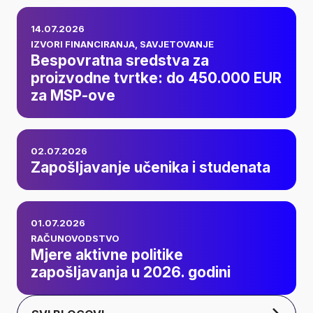
Bespovratna
14.07.2026
sredstva za
IZVORI FINANCIRANJA
,
SAVJETOVANJE
Bespovratna sredstva za
proizvodne tvrtke:
proizvodne tvrtke: do 450.000 EUR
za MSP-ove
do 450.000 EUR za
MSP-ove
Zapošljavanje
02.07.2026
učenika i studenata
Zapošljavanje učenika i studenata
Mjere aktivne
01.07.2026
politike
RAČUNOVODSTVO
Mjere aktivne politike
zapošljavanja u
zapošljavanja u 2026. godini
2026. godini