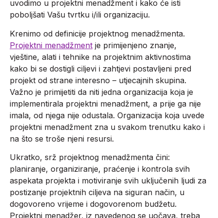
uvodimo u projektni menadžment i kako će isti
poboljšati Vašu tvrtku i/ili organizaciju.
Krenimo od definicije projektnog menadžmenta.
Projektni menadžment
je primijenjeno znanje,
vještine, alati i tehnike na projektnim aktivnostima
kako bi se dostigli ciljevi i zahtjevi postavljeni pred
projekt od strane interesno – utjecajnih skupina.
Važno je primijetiti da niti jedna organizacija koja je
implementirala projektni menadžment, a prije ga nije
imala, od njega nije odustala. Organizacija koja uvede
projektni menadžment zna u svakom trenutku kako i
na što se troše njeni resursi.
Ukratko, srž projektnog menadžmenta čini:
planiranje, organiziranje, praćenje i kontrola svih
aspekata projekta i motiviranje svih uključenih ljudi za
postizanje projektnih ciljeva na siguran način, u
dogovoreno vrijeme i dogovorenom budžetu.
Projektni menadžer, iz navedenog se uočava, treba