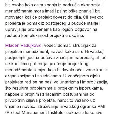
biti osoba koja osim znanja iz područja ekonomije i
menadžmenta mora imati i psihološka znanja i biti
motivator koji će projekt dovesti do cilja. Cilj svakog
projekta je pomak iz postojećeg u buduće stanje i
upravljanje promjenama kao logični odgovor na
rastuću kompleksnost projektne okoline.
Mladen Radujković
, vodeći domaći stručnjak za
projektni menadžment, navodi kako se u Hrvatskoj
posljednjih godina uočava značajan napredak, ali još
ne koristimo potencijal profesije projektnog
menadžmenta u mjeri koja bi davala očekivane koristi
organizacijama i zajednicama. U značajnom dijelu
projekata radi se na bazi voluntarizma i improvizacija,
što rezultira problemima u projektnim isporukama,
napose u brojnim i značajnim odstupanjima od
prvobitnih ciljeva projekta, naročito vezano uz
vrijeme i novac. Istraživanje hrvatskog ogranka PMI
(Project Management Institute) pokazuje kako sve