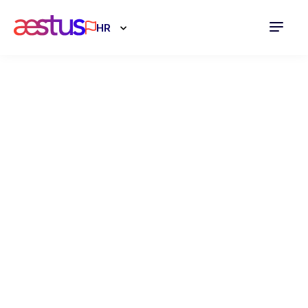
HR
Projektni
menadžment za
uspješnost
Vaše