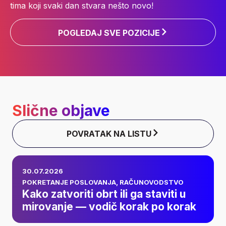
tima koji svaki dan stvara nešto novo!
POGLEDAJ SVE POZICIJE
Slične objave
POVRATAK NA LISTU
Kako zatvoriti obrt ili
30.07.2026
ga staviti u
POKRETANJE POSLOVANJA
,
RAČUNOVODSTVO
Kako zatvoriti obrt ili ga staviti u
mirovanje — vodič
mirovanje — vodič korak po korak
korak po korak