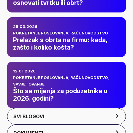
osnovati tvrtku ili
osnovati tvrtku ili obrt?
obrt?
Prelazak s obrta na
25.03.2026
firmu: kada, zašto i
POKRETANJE POSLOVANJA
,
RAČUNOVODSTVO
Prelazak s obrta na firmu: kada,
koliko košta?
zašto i koliko košta?
Što se mijenja za
12.01.2026
poduzetnike u 2026.
POKRETANJE POSLOVANJA
,
RAČUNOVODSTVO
,
SAVJETOVANJE
godini?
Što se mijenja za poduzetnike u
2026. godini?
SVI BLOGOVI