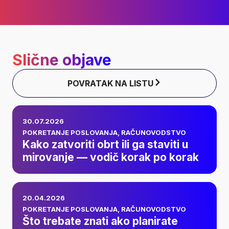
Slične objave
POVRATAK NA LISTU
Kako zatvoriti obrt ili
30.07.2026
ga staviti u
POKRETANJE POSLOVANJA
,
RAČUNOVODSTVO
Kako zatvoriti obrt ili ga staviti u
mirovanje — vodič
mirovanje — vodič korak po korak
korak po korak
Što trebate znati
20.04.2026
ako planirate
POKRETANJE POSLOVANJA
,
RAČUNOVODSTVO
Što trebate znati ako planirate