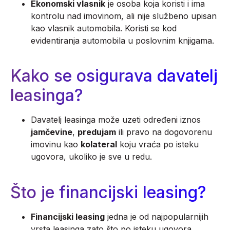
Ekonomski vlasnik
je osoba koja koristi i ima
kontrolu nad imovinom, ali nije službeno upisan
kao vlasnik automobila. Koristi se kod
evidentiranja automobila u poslovnim knjigama.
Kako se osigurava davatelj
leasinga?
Davatelj leasinga može uzeti određeni iznos
jamčevine
,
predujam
ili pravo na dogovorenu
imovinu kao
kolateral
koju vraća po isteku
ugovora, ukoliko je sve u redu.
Što je financijski leasing?
Financijski leasing
jedna je od najpopularnijih
vrsta leasinga zato što po isteku ugovora