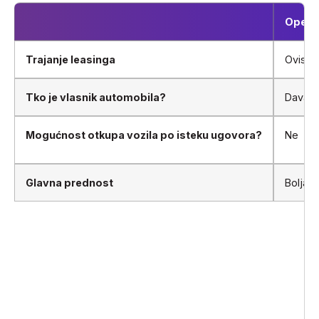
Operat
Trajanje leasinga
Ovisi o
Tko je vlasnik automobila?
Davatel
Mogućnost otkupa vozila po isteku ugovora?
Ne
Glavna prednost
Bolja f