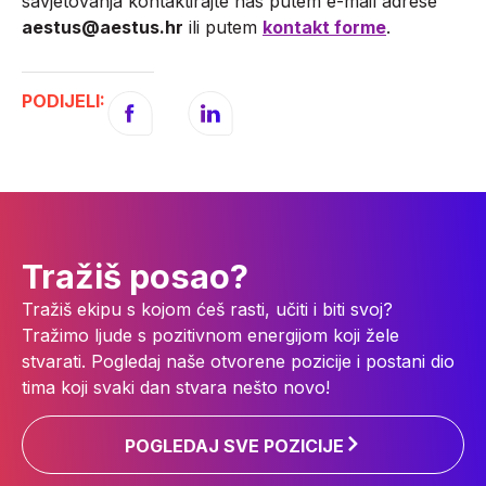
savjetovanja kontaktirajte nas putem e-mail adrese
aestus@aestus.hr
ili putem
kontakt forme
.
PODIJELI:
Tražiš posao?
Tražiš ekipu s kojom ćeš rasti, učiti i biti svoj?
Tražimo ljude s pozitivnom energijom koji žele
stvarati. Pogledaj naše otvorene pozicije i postani dio
tima koji svaki dan stvara nešto novo!
POGLEDAJ SVE POZICIJE