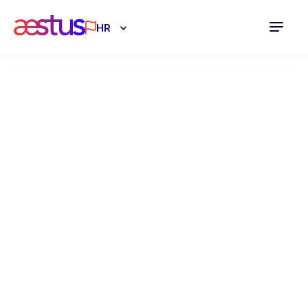
HR
Što je
operativni, a što
financijski
leasing?
02.12.2024