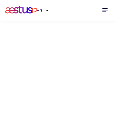
HR
Što se mijenja s
novim Zakonom
o mirovinskom
osiguranju?
01.07.2025