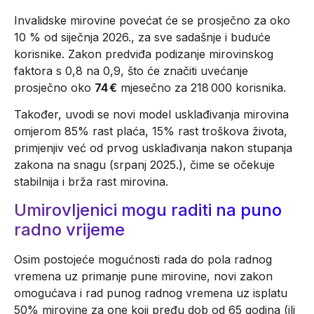
Invalidske mirovine povećat će se prosječno za oko
10 % od siječnja 2026., za sve sadašnje i buduće
korisnike. Zakon predviđa podizanje mirovinskog
faktora s 0,8 na 0,9, što će značiti uvećanje
prosječno oko
74 €
mjesečno za 218 000 korisnika.
Također, uvodi se novi model usklađivanja mirovina
omjerom 85% rast plaća, 15% rast troškova života,
primjenjiv već od prvog usklađivanja nakon stupanja
zakona na snagu (srpanj 2025.), čime se očekuje
stabilnija i brža rast mirovina.
Umirovljenici mogu raditi na puno
radno vrijeme
Osim postojeće mogućnosti rada do pola radnog
vremena uz primanje pune mirovine, novi zakon
omogućava i rad punog radnog vremena uz isplatu
50% mirovine za one koji pređu dob od 65 godina (ili