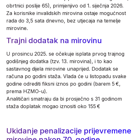
obrtnici poslije 65), primjenjivo od 1. siječnja 2026.
Za korisnike invalidskih mirovina ostaje mogućnost
rada do 3,5 sata dnevno, bez utjecaja na temelje
mirovine.
Trajni dodatak na mirovinu
U prosincu 2025. se očekuje isplata prvog trajnog
godišnjeg dodatka (tzv. 13. mirovina), i to kao
sastavnog dijela mirovine unaprijed. Dodatak se
računa po godini staža. Vlada će u listopadu svake
godine odrediti fiksni iznos po godini (barem 5 €,
prema HZMO-u).
Analitičari smatraju da bi prosječno s 31 godinom
staža doplatak mogao iznositi oko 155 €
Ukidanje penalizacije prijevremene
mirovine nakon 70. godine