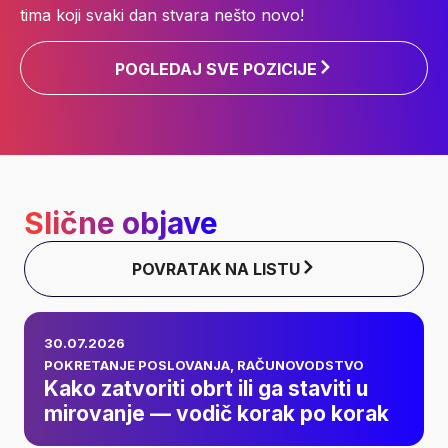
tima koji svaki dan stvara nešto novo!
POGLEDAJ SVE POZICIJE
Slične objave
POVRATAK NA LISTU
Kako zatvoriti obrt ili
30.07.2026
ga staviti u
POKRETANJE POSLOVANJA
,
RAČUNOVODSTVO
Kako zatvoriti obrt ili ga staviti u
mirovanje — vodič
mirovanje — vodič korak po korak