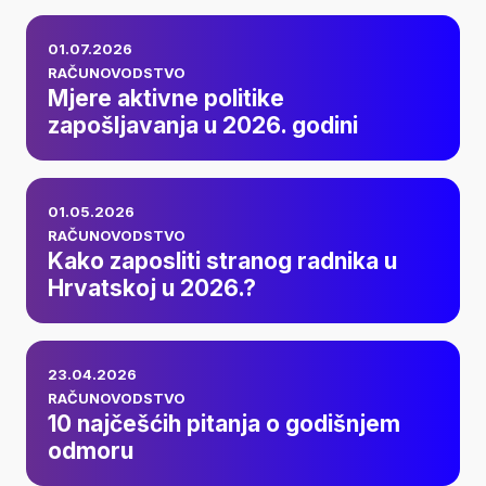
korak po korak
Mjere aktivne
01.07.2026
politike
RAČUNOVODSTVO
Mjere aktivne politike
zapošljavanja u
zapošljavanja u 2026. godini
2026. godini
Kako zaposliti
01.05.2026
stranog radnika u
RAČUNOVODSTVO
Kako zaposliti stranog radnika u
Hrvatskoj u 2026.?
Hrvatskoj u 2026.?
10 najčešćih pitanja
23.04.2026
o godišnjem
RAČUNOVODSTVO
10 najčešćih pitanja o godišnjem
odmoru
odmoru