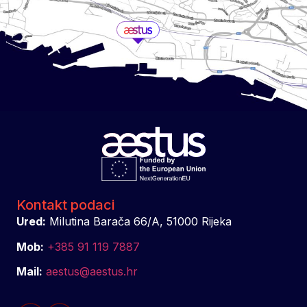
Kontakt podaci
Ured:
Milutina Barača 66/A, 51000 Rijeka
Mob:
+385 91 119 7887
Mail:
aestus@aestus.hr