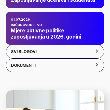
učenika i studenata
Mjere aktivne
01.07.2026
politike
RAČUNOVODSTVO
Mjere aktivne politike
zapošljavanja u
zapošljavanja u 2026. godini
2026. godini
SVI BLOGOVI
DOKUMENTI