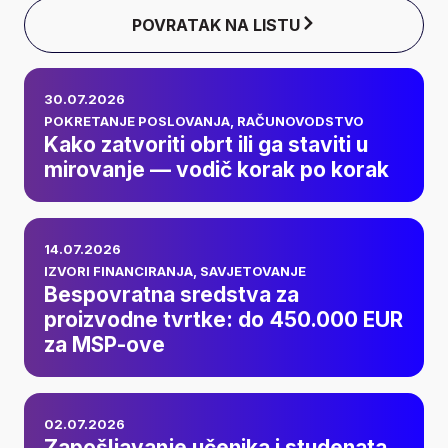
POVRATAK NA LISTU
Kako zatvoriti obrt ili
30.07.2026
ga staviti u
POKRETANJE POSLOVANJA
,
RAČUNOVODSTVO
Kako zatvoriti obrt ili ga staviti u
mirovanje — vodič
mirovanje — vodič korak po korak
korak po korak
Bespovratna
14.07.2026
sredstva za
IZVORI FINANCIRANJA
,
SAVJETOVANJE
Bespovratna sredstva za
proizvodne tvrtke:
proizvodne tvrtke: do 450.000 EUR
za MSP-ove
do 450.000 EUR za
MSP-ove
Zapošljavanje
02.07.2026
Zapošljavanje učenika i studenata