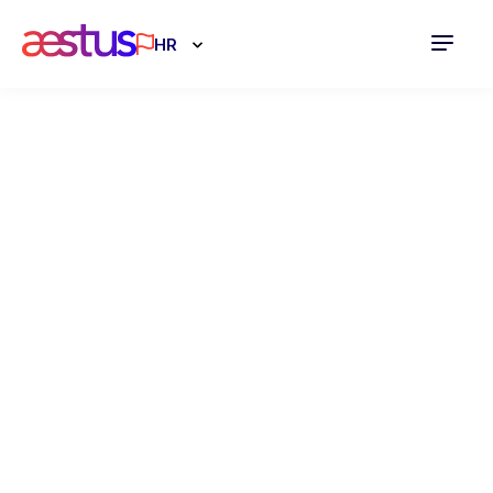
HR
Sufinanciranje
kupnje
energetski
učinkovitih