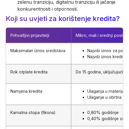
zelenu tranziciju, digitalnu tranziciju ili jačanje
konkurentnosti i otpornosti.
Koji su uvjeti za korištenje kredita?
Prihvatljivi prijavitelji
Mikro, mali i srednji poslov
Maksimalan iznos sredstava
Najviši iznos za pod
Najviši iznos kredit z
Rok otplate kredita
Do 15 godina, uključujući 
Namjena kredita
Ulaganja u materijaln
Ulaganje u obrtna sr
Kamatna stopa (fiksna)
0,80% godišnje
0,40%
godišnje za ula