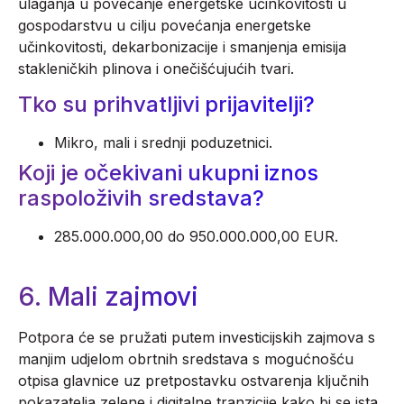
ulaganja u povećanje energetske učinkovitosti u
gospodarstvu u cilju povećanja energetske
učinkovitosti, dekarbonizacije i smanjenja emisija
stakleničkih plinova i onečišćujućih tvari.
Tko su prihvatljivi prijavitelji?
Mikro, mali i srednji poduzetnici.
Koji je očekivani ukupni iznos
raspoloživih sredstava?
285.000.000,00 do 950.000.000,00 EUR.
6. Mali zajmovi
Potpora će se pružati putem investicijskih zajmova s
manjim udjelom obrtnih sredstava s mogućnošću
otpisa glavnice uz pretpostavku ostvarenja ključnih
pokazatelja zelene i digitalne tranzicije kako bi se ista