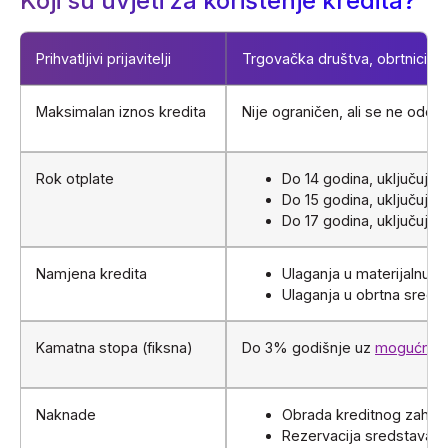
Koji su uvjeti za korištenje kredita?
Prihvatljivi prijavitelji
Trgovačka društva, obrtnici, 
Maksimalan iznos kredita
Nije ograničen, ali se ne odob
Rok otplate
Do 14 godina, uključujuć
Do 15 godina, uključujući
Do 17 godina, uključujući
Namjena kredita
Ulaganja u materijalnu i
Ulaganja u obrtna sred
Kamatna stopa (fiksna)
Do 3% godišnje uz
mogućnost
Naknade
Obrada kreditnog zahtj
Rezervacija sredstava: 