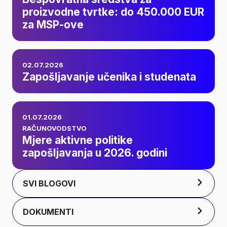
proizvodne tvrtke:
proizvodne tvrtke: do 450.000 EUR
za MSP-ove
do 450.000 EUR za
MSP-ove
Zapošljavanje
02.07.2026
učenika i studenata
Zapošljavanje učenika i studenata
Mjere aktivne
01.07.2026
politike
RAČUNOVODSTVO
Mjere aktivne politike
zapošljavanja u
zapošljavanja u 2026. godini
2026. godini
SVI BLOGOVI
DOKUMENTI