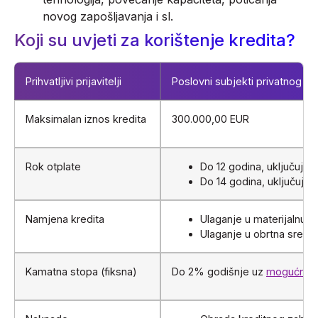
novog zapošljavanja i sl.
Koji su uvjeti za korištenje kredita?
Prihvatljivi prijavitelji
Poslovni subjekti privatnog i 
Maksimalan iznos kredita
300.000,00 EUR
Rok otplate
Do 12 godina, uključujuć
Do 14 godina, uključujući
Namjena kredita
Ulaganje u materijalnu i
Ulaganje u obrtna sred
Kamatna stopa (fiksna)
Do 2% godišnje uz
mogućnost